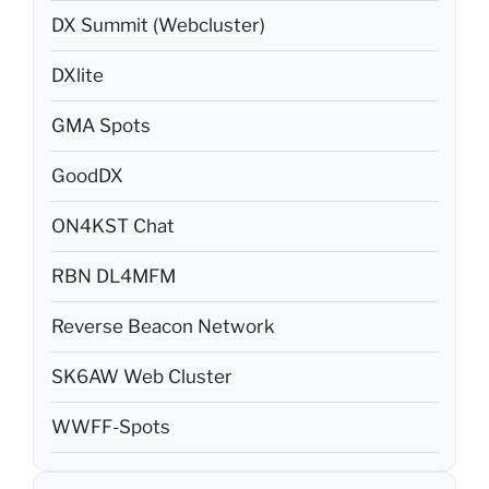
DX Summit (Webcluster)
DXlite
GMA Spots
GoodDX
ON4KST Chat
RBN DL4MFM
Reverse Beacon Network
SK6AW Web Cluster
WWFF-Spots