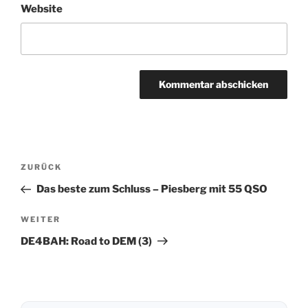
Website
Beitragsnavigation
ZURÜCK
Vorheriger
Beitrag
Das beste zum Schluss – Piesberg mit 55 QSO
WEITER
Nächster
Beitrag
DE4BAH: Road to DEM (3)