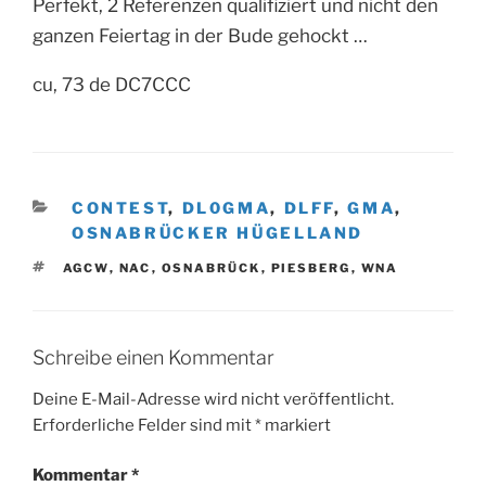
Perfekt, 2 Referenzen qualifiziert und nicht den
ganzen Feiertag in der Bude gehockt …
cu, 73 de DC7CCC
KATEGORIEN
CONTEST
,
DL0GMA
,
DLFF
,
GMA
,
OSNABRÜCKER HÜGELLAND
SCHLAGWÖRTER
AGCW
,
NAC
,
OSNABRÜCK
,
PIESBERG
,
WNA
Schreibe einen Kommentar
Deine E-Mail-Adresse wird nicht veröffentlicht.
Erforderliche Felder sind mit
*
markiert
Kommentar
*