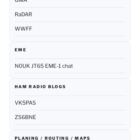
GMA
RaDAR
WWFF
EME
N0UK JT65 EME-1 chat
HAM RADIO BLOGS
VK5PAS
ZS6BNE
PLANING / ROUTING / MAPS