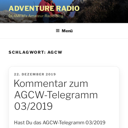
Zum
ADVENTURE RADIO
Inhalt
DL4MFM's Amateur Radio Blog
springen
Menü
SCHLAGWORT:
AGCW
VERÖFFENTLICHT
22. DEZEMBER 2019
Kommentar zum
AM
AGCW-Telegramm
03/2019
Hast Du das AGCW-Telegramm 03/2019