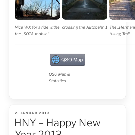
Nice WX for a ride withe
crossing the Autobahn 1
The „Herman
the „SOTA-mobile“
Hiking Trail
QSO Map &
Statistics
VERÖFFENTLICHT
2. JANUAR 2013
HNY – Happy New
AM
Year 2013