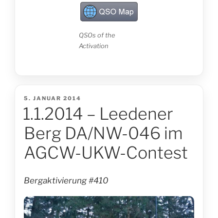
QSOs of the
Activation
VERÖFFENTLICHT
5. JANUAR 2014
1.1.2014 – Leedener
AM
Berg DA/NW-046 im
AGCW-UKW-Contest
Bergaktivierung #410