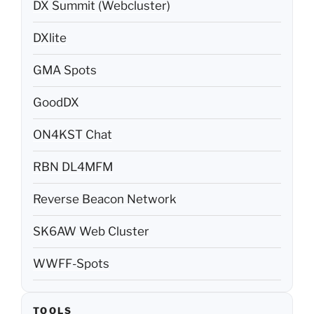
DXlite
GMA Spots
GoodDX
ON4KST Chat
RBN DL4MFM
Reverse Beacon Network
SK6AW Web Cluster
WWFF-Spots
TOOLS