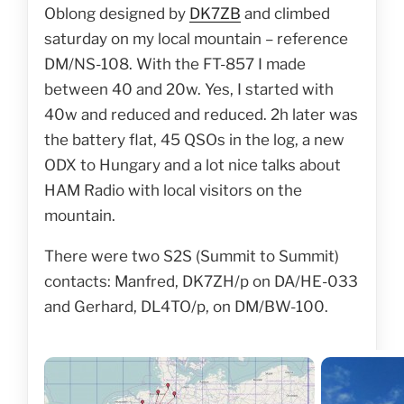
Oblong designed by
DK7ZB
and climbed
saturday on my local mountain – reference
DM/NS-108. With the FT-857 I made
between 40 and 20w. Yes, I started with
40w and reduced and reduced. 2h later was
the battery flat, 45 QSOs in the log, a new
ODX to Hungary and a lot nice talks about
HAM Radio with local visitors on the
mountain.
There were two S2S (Summit to Summit)
contacts: Manfred, DK7ZH/p on DA/HE-033
and Gerhard, DL4TO/p, on DM/BW-100.