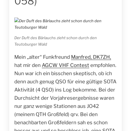
058)
Der Duft des Bärlauchs zieht schon durch den
Teutoburger Wald
Mein „alter“ Funkfreund
Manfred, DK7ZH,
hat mir den
AGCW VHF Contest
empfohlen.
Nun war ich ein bisschen skeptisch, ob ich
denn auch genug QSO für eine gültige SOTA
Aktivität (4 QSO) ins Log bekomme. Bei der
Durchsicht der Vorjahresergebnisse waren
nur ganz wenige Stationen aus JO42
(meinem QTH Großfeld) qrv. Bei den
benachbarten Großfeldern sah es schon
besser aus und so beschloss ich, eine SOTA