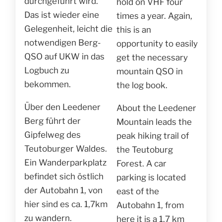
durchgeführt wird.
hold on VHF four
Das ist wieder eine
times a year. Again,
Gelegenheit, leicht die
this is an
notwendigen Berg-
opportunity to easily
QSO auf UKW in das
get the necessary
Logbuch zu
mountain QSO in
bekommen.
the log book.
Über den Leedener
About the Leedener
Berg führt der
Mountain leads the
Gipfelweg des
peak hiking trail of
Teutoburger Waldes.
the Teutoburg
Ein Wanderparkplatz
Forest. A car
befindet sich östlich
parking is located
der Autobahn 1, von
east of the
hier sind es ca. 1,7km
Autobahn 1, from
zu wandern.
here it is a 1.7 km