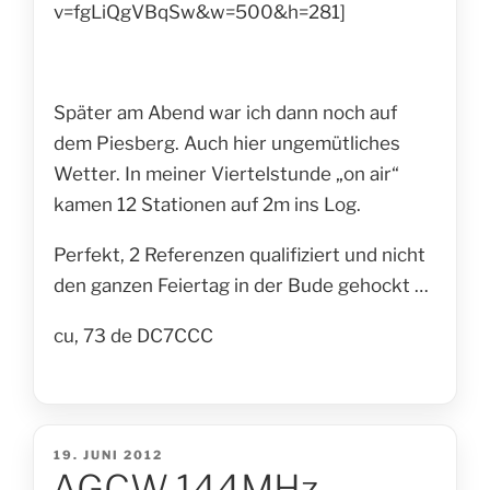
v=fgLiQgVBqSw&w=500&h=281]
Später am Abend war ich dann noch auf
dem Piesberg. Auch hier ungemütliches
Wetter. In meiner Viertelstunde „on air“
kamen 12 Stationen auf 2m ins Log.
Perfekt, 2 Referenzen qualifiziert und nicht
den ganzen Feiertag in der Bude gehockt …
cu, 73 de DC7CCC
VERÖFFENTLICHT
19. JUNI 2012
AGCW 144MHz-
AM