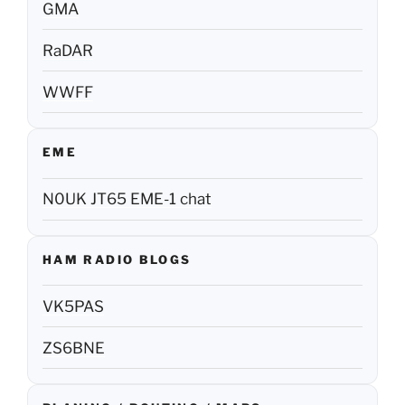
GMA
RaDAR
WWFF
EME
N0UK JT65 EME-1 chat
HAM RADIO BLOGS
VK5PAS
ZS6BNE