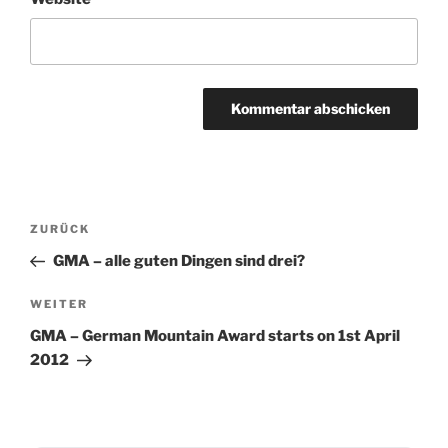
Beitragsnavigation
ZURÜCK
Vorheriger
Beitrag
GMA – alle guten Dingen sind drei?
WEITER
Nächster
Beitrag
GMA – German Mountain Award starts on 1st April
2012