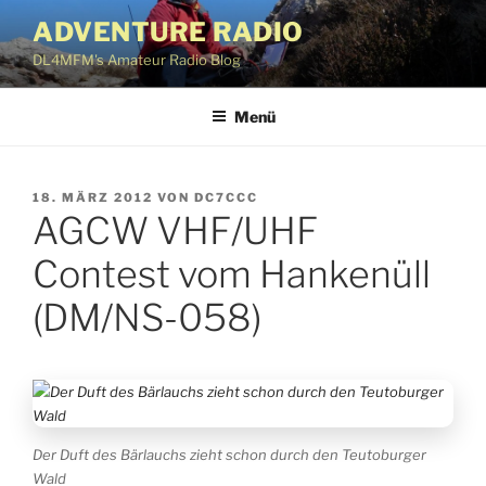
Zum
ADVENTURE RADIO
Inhalt
DL4MFM's Amateur Radio Blog
springen
Menü
VERÖFFENTLICHT
18. MÄRZ 2012
VON
DC7CCC
AGCW VHF/UHF
AM
Contest vom Hankenüll
(DM/NS-058)
Der Duft des Bärlauchs zieht schon durch den Teutoburger
Wald