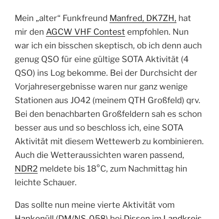
Mein „alter“ Funkfreund
Manfred, DK7ZH,
hat
mir den
AGCW VHF Contest
empfohlen. Nun
war ich ein bisschen skeptisch, ob ich denn auch
genug QSO für eine gültige SOTA Aktivität (4
QSO) ins Log bekomme. Bei der Durchsicht der
Vorjahresergebnisse waren nur ganz wenige
Stationen aus JO42 (meinem QTH Großfeld) qrv.
Bei den benachbarten Großfeldern sah es schon
besser aus und so beschloss ich, eine SOTA
Aktivität mit diesem Wettewerb zu kombinieren.
Auch die Wetteraussichten waren passend,
NDR2
meldete bis 18°C, zum Nachmittag hin
leichte Schauer.
Das sollte nun meine vierte Aktivität vom
Hankenüll
(
DM/NS-058
) bei
Dissen
im
Landkreis