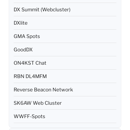
DX Summit (Webcluster)
DXlite
GMA Spots
GoodDX
ON4KST Chat
RBN DL4MFM
Reverse Beacon Network
SK6AW Web Cluster
WWFF-Spots