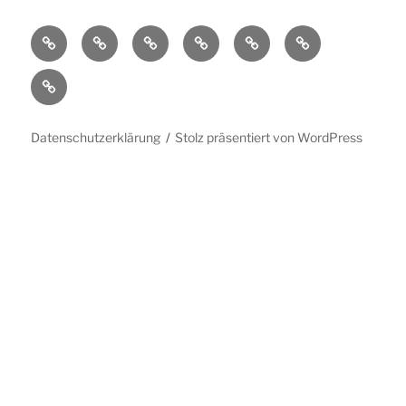
Aktivierungen
History
Portable
QSL
WWFF
Impressum
Setup
Datenschutzerklärung
Datenschutzerklärung
Stolz präsentiert von WordPress