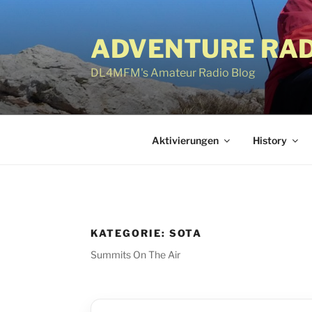
Zum
Inhalt
ADVENTURE RAD
springen
DL4MFM's Amateur Radio Blog
Aktivierungen
History
KATEGORIE:
SOTA
Summits On The Air