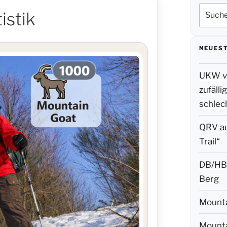
Suche
istik
nach:
NEUEST
UKW vo
zufäll
schlec
QRV a
Trail“
DB/HB-
Berg
Mounta
Mounta