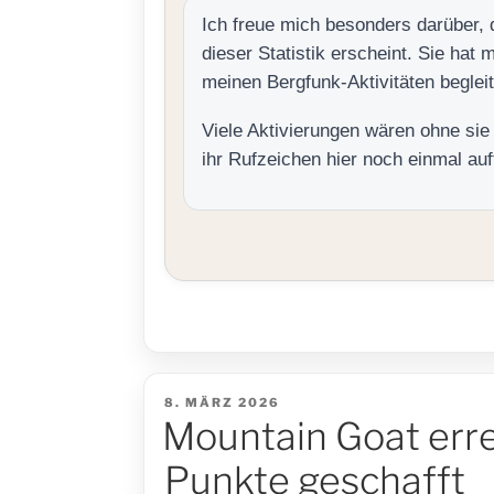
Ich freue mich besonders darüber, 
dieser Statistik erscheint. Sie hat 
meinen Bergfunk-Aktivitäten begleit
Viele Aktivierungen wären ohne si
ihr Rufzeichen hier noch einmal auft
VERÖFFENTLICHT
8. MÄRZ 2026
AM
Mountain Goat err
Punkte geschafft