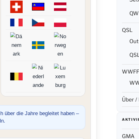
QW5
QSL
Out
QS
WWF
WW
Über /
h über die Jahre begleitet haben –
AKTIV
ln.
GMA