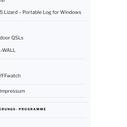
 Lizard – Portable Log for Windows
door QSLs
L-WALL
F
FFwatch
 Impressum
IERUNGS- PROGRAMME