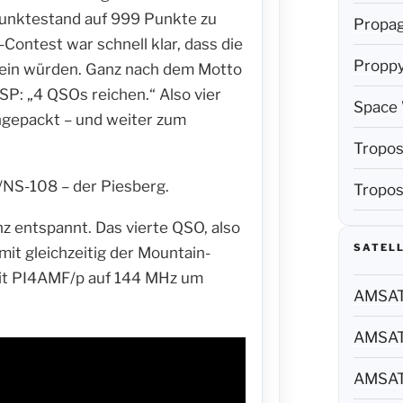
Punktestand auf 999 Punkte zu
Propag
ontest war schnell klar, dass die
Propp
ein würden. Ganz nach dem Motto
: „4 QSOs reichen.“ Also vier
Space 
gepackt – und weiter zum
Tropos
/NS-108 – der Piesberg.
Tropos
nz entspannt. Das vierte QSO, also
SATELL
amit gleichzeitig der Mountain-
it PI4AMF/p auf 144 MHz um
AMSAT 
AMSAT 
AMSAT 