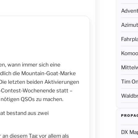
Adven
Azimut
Fahrpl
Komoo
en, wann immer sich eine
Mittel
ndlich die Mountain-Goat-Marke
Tim On
ie letzten beiden Aktivierungen
-Contest-Wochenende statt –
Waldbr
e nötigen QSOs zu machen.
oat bestand aus zwei
PROPA
DX Map
 an diesem Tag vor allem als