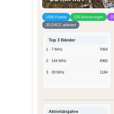
1000 Punkte
535 Aktivierungen
18
20 DXCC aktiviert
Top 3 Bänder
1 · 7 MHz
7064
2 · 144 MHz
4960
3 · 28 MHz
1184
Aktivitätsjahre