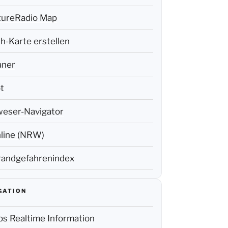
tureRadio Map
h-Karte erstellen
aner
t
weser-Navigator
line (NRW)
andgefahrenindex
GATION
s Realtime Information