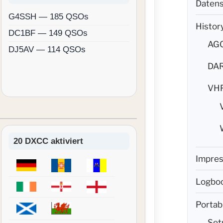
Datens
G4SSH — 185 QSOs
Histor
DC1BF — 149 QSOs
AG
DJ5AV — 114 QSOs
DAR
VH
20 DXCC aktiviert
Impre
Logboo
Portab
Set