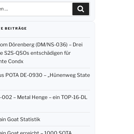
n
Suchen
E BEITRÄGE
m Dörenberg (DM/NS-036) – Drei
ige S2S-QSOs entschädigen für
hte Condx
us POTA DE-0930 – „Hünenweg State
002 – Metal Henge – ein TOP-16-DL
in Goat Statistik
in Goat erreicht – 1000 SOTA