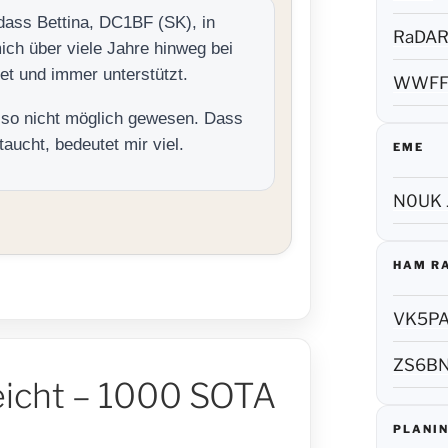
dass Bettina, DC1BF (SK), in
RaDA
mich über viele Jahre hinweg bei
et und immer unterstützt.
WWF
e so nicht möglich gewesen. Dass
aucht, bedeutet mir viel.
EME
N0UK 
HAM R
VK5P
ZS6B
eicht – 1000 SOTA
PLANIN