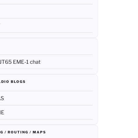
R
F
JT65 EME-1 chat
ADIO BLOGS
AS
NE
G / ROUTING / MAPS