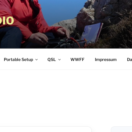
IO
Portable Setup
QSL
WWFF
Impressum
Da