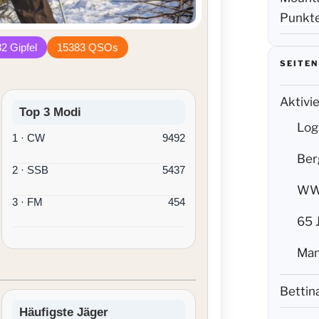
Punkte
2 Gipfel
15383 QSOs
SEITEN
Aktivi
Top 3 Modi
Log
1 · CW
9492
Ber
2 · SSB
5437
WWF
3 · FM
454
65 
Mam
Bettin
Häufigste Jäger