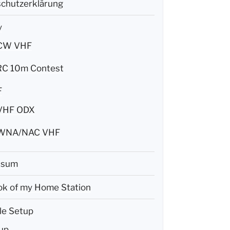
chutzerklärung
y
CW VHF
C 10m Contest
F
VHF ODX
WNA/NAC VHF
ssum
k of my Home Station
le Setup
up