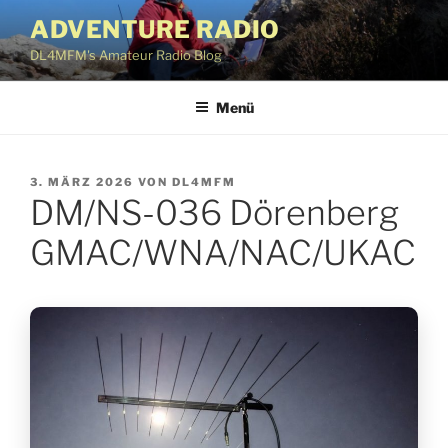
Zum
ADVENTURE RADIO
Inhalt
DL4MFM's Amateur Radio Blog
springen
Menü
VERÖFFENTLICHT
3. MÄRZ 2026
VON
DL4MFM
DM/NS-036 Dörenberg
AM
GMAC/WNA/NAC/UKAC