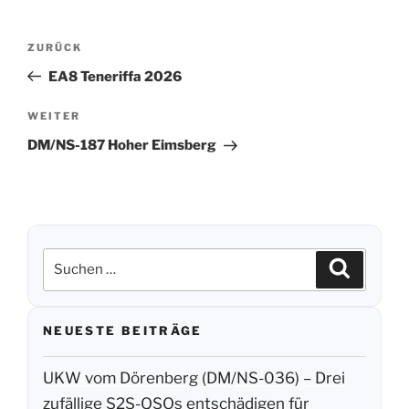
Beitragsnavigation
ZURÜCK
Vorheriger
Beitrag
EA8 Teneriffa 2026
WEITER
Nächster
Beitrag
DM/NS-187 Hoher Eimsberg
Suchen
Suchen
nach:
NEUESTE BEITRÄGE
UKW vom Dörenberg (DM/NS-036) – Drei
zufällige S2S-QSOs entschädigen für