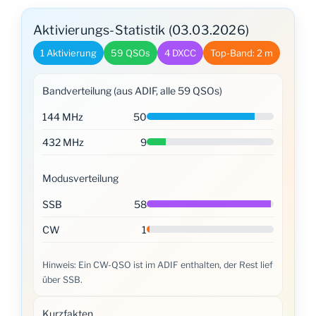
Aktivierungs-Statistik (03.03.2026)
1 Aktivierung
59 QSOs
4 DXCC
Top-Band: 2 m
Bandverteilung (aus ADIF, alle 59 QSOs)
144 MHz
50
432 MHz
9
Modusverteilung
SSB
58
CW
1
Hinweis: Ein CW-QSO ist im ADIF enthalten, der Rest lief
über SSB.
Kurzfakten