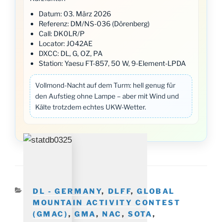
Datum: 03. März 2026
Referenz: DM/NS-036 (Dörenberg)
Call: DK0LR/P
Locator: JO42AE
DXCC: DL, G, OZ, PA
Station: Yaesu FT-857, 50 W, 9-Element-LPDA
Vollmond-Nacht auf dem Turm: hell genug für
den Aufstieg ohne Lampe – aber mit Wind und
Kälte trotzdem echtes UKW-Wetter.
KATEGORIEN
DL - GERMANY
,
DLFF
,
GLOBAL
MOUNTAIN ACTIVITY CONTEST
(GMAC)
,
GMA
,
NAC
,
SOTA
,