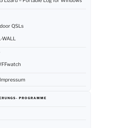
 Lizard – Portable Log for Windows
door QSLs
L-WALL
F
FFwatch
 Impressum
IERUNGS- PROGRAMME
R