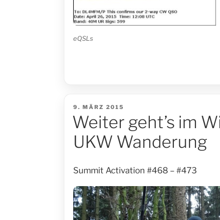
eQSLs
VERÖFFENTLICHT
9. MÄRZ 2015
AM
Weiter geht’s im W
UKW Wanderung
Summit Activation #468 – #473