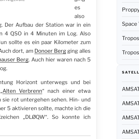
es
Propp
also
Space 
. Der Aufbau der Station war in ein
ten 4 QSO in 4 Minuten im Log. Also
Tropos
Nun sollte es ein paar Kilometer zum
Auch dort, am
Donoer Berg
ging alles
Tropos
hauser Berg
. Auch hier waren nach 5
og.
SATELL
htung Horizont unterwegs und bei
AMSAT 
„
Alten Verbrenn
“ nach einer etwa
 sie rot untergehen sehen. Hin- und
AMSAT 
r 5 aktivieren sollte, machte ich die
zeichen „DLØQW“. So konnte ich
AMSAT 
AMSAT 