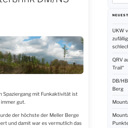
nach:
NEUEST
UKW vo
zufäll
schlec
QRV a
Trail“
DB/HB-
Berg
n Spaziergang mit Funkaktivität ist
 immer gut.
Mounta
wurde der höchste der Meller Berge
Mounta
iert und damit war es vermutlich das
Punkte