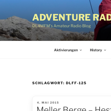
Zum
Inhalt
ADVENTURE RAD
springen
DL4MFM's Amateur Radio Blog
Aktivierungen
History
SCHLAGWORT:
DLFF-125
VERÖFFENTLICHT
4. MAI 2015
AM
Meller Berge – He