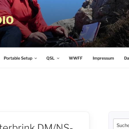
IO
Portable Setup
QSL
WWFF
Impressum
Da
Suche
sterbrink DM/NS-