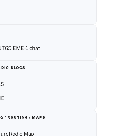
F
JT65 EME-1 chat
ADIO BLOGS
AS
NE
G / ROUTING / MAPS
tureRadio Map