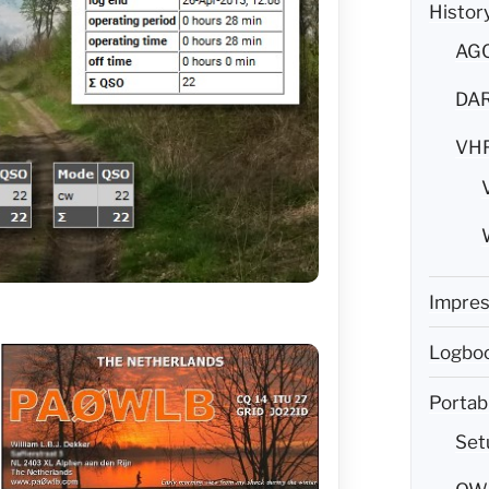
Histor
AG
DAR
VH
Impre
Logboo
Portab
Set