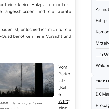
uf eine kleine Holzplatte montiert.
Azimut
e angeschlossen und die Geräte
Fahrpl
bauen ist, entschied ich mich für die
Komoo
Bi-Quad benötigen mehr Vorsicht und
Mittel
Tim On
Waldbr
Vom
Parkp
latz
PROPA
„
Kahl
DX Map
e
Wart
“
144MHz Delta-Loop auf einer
Propag
ging
on Angelrute