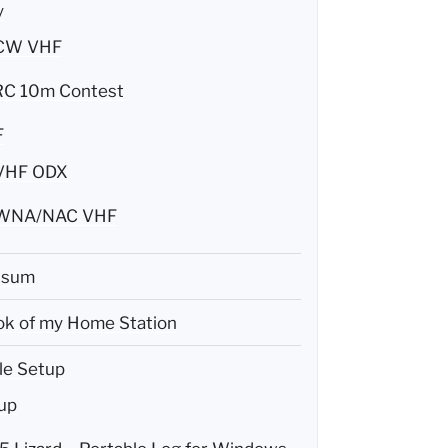
y
CW VHF
C 10m Contest
F
VHF ODX
WNA/NAC VHF
ssum
k of my Home Station
le Setup
up