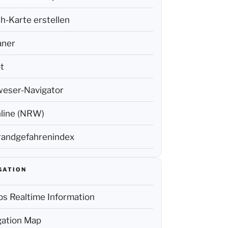
h-Karte erstellen
aner
t
weser-Navigator
line (NRW)
andgefahrenindex
GATION
s Realtime Information
ation Map