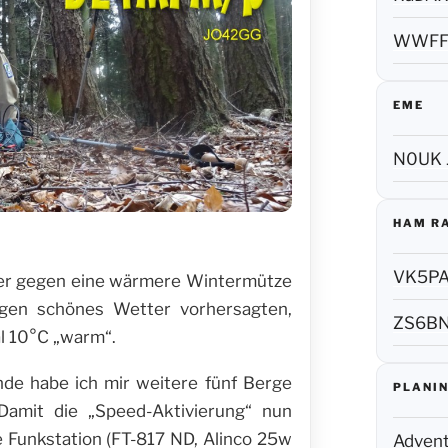
WWF
EME
N0UK 
HAM R
VK5P
er gegen eine wärmere Wintermütze
ogen schönes Wetter vorhersagten,
ZS6B
l 10°C „warm“.
e habe ich mir weitere fünf Berge
PLANIN
amit die „Speed-Aktivierung“ nun
e Funkstation (FT-817 ND, Alinco 25w
Adven