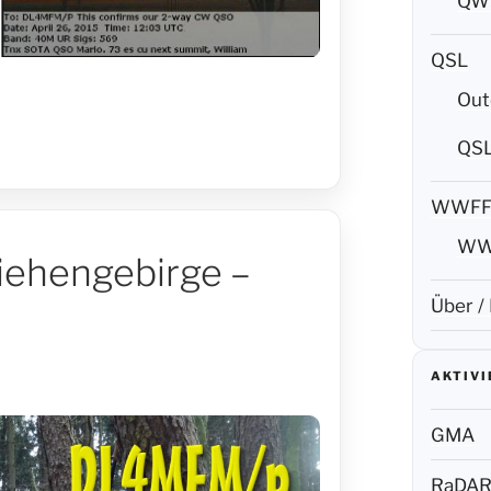
QW5
QSL
Out
QS
WWF
WW
iehengebirge –
Über /
AKTIV
GMA
RaDA