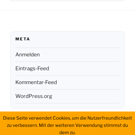
META
Anmelden
Eintrags-Feed
Kommentar-Feed
WordPress.org
Diese Seite verwendet Cookies, um die Nutzerfreundlichkeit
Aktivierungen
History
Portable
QSL
WWFF
Impressum
zu verbessern. Mit der weiteren Verwendung stimmst du
Setup
dem zu.