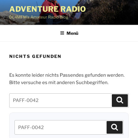
Zum
ADVENTURE RADIO
Inhalt
DL4MFM's Amateur Radio Blog
springen
Menü
NICHTS GEFUNDEN
Es konnte leider nichts Passendes gefunden werden.
Bitte versuche es mit anderen Suchbegriffen.
Suchen
Suche
nach:
Suchen
Suchen
nach: