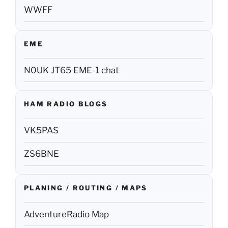
WWFF
EME
N0UK JT65 EME-1 chat
HAM RADIO BLOGS
VK5PAS
ZS6BNE
PLANING / ROUTING / MAPS
AdventureRadio Map