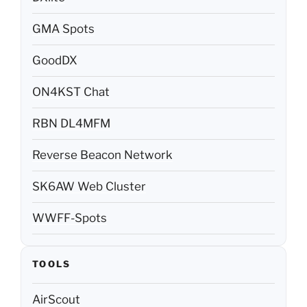
GMA Spots
GoodDX
ON4KST Chat
RBN DL4MFM
Reverse Beacon Network
SK6AW Web Cluster
WWFF-Spots
TOOLS
AirScout