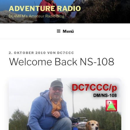
Zum
ADVENTURE RADIO
Inhalt
DL4MFM's Amateur Radio Blog
springen
Menü
VERÖFFENTLICHT
2. OKTOBER 2010
VON
DC7CCC
Welcome Back NS-108
AM