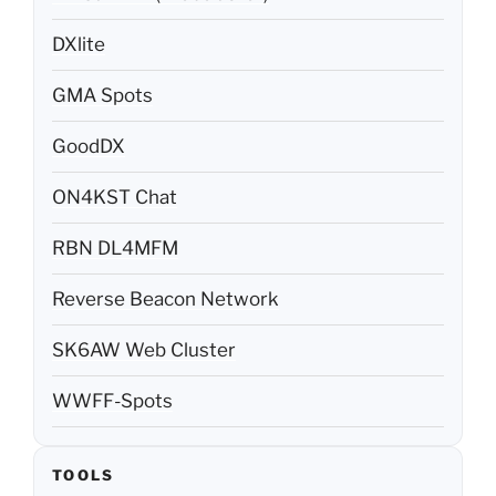
DXlite
GMA Spots
GoodDX
ON4KST Chat
RBN DL4MFM
Reverse Beacon Network
SK6AW Web Cluster
WWFF-Spots
TOOLS