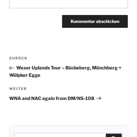
Beitragsnavigation
ZURÜCK
Vorheriger
Beitrag
Weser Uplands Tour – Bückeberg, Mönchberg +
Wülpker Egge
WEITER
Nächster
Beitrag
WNA and NAC again from DM/NS-108