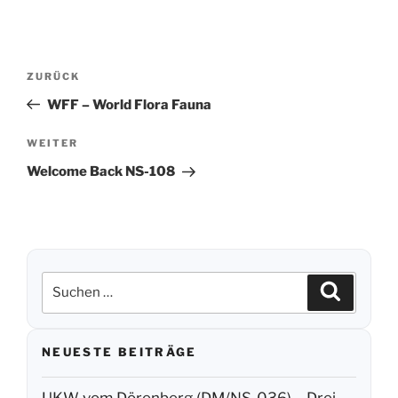
Beitragsnavigation
ZURÜCK
Vorheriger
Beitrag
WFF – World Flora Fauna
WEITER
Nächster
Beitrag
Welcome Back NS-108
Suchen
Suchen
nach:
NEUESTE BEITRÄGE
UKW vom Dörenberg (DM/NS-036) – Drei