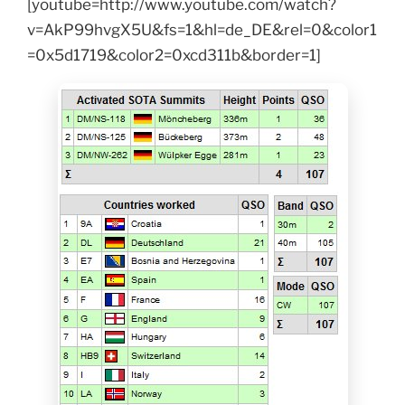
[youtube=http://www.youtube.com/watch?
v=AkP99hvgX5U&fs=1&hl=de_DE&rel=0&color1
=0x5d1719&color2=0xcd311b&border=1]