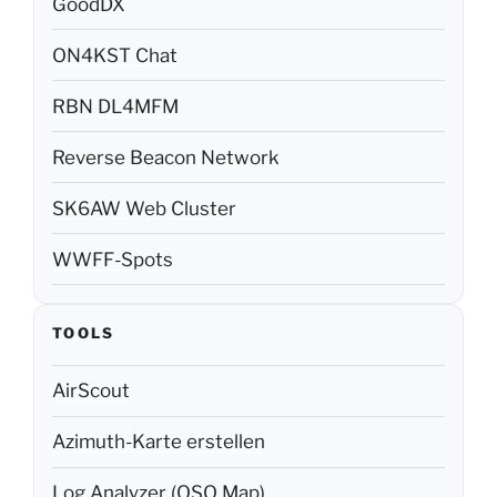
GoodDX
ON4KST Chat
RBN DL4MFM
Reverse Beacon Network
SK6AW Web Cluster
WWFF-Spots
TOOLS
AirScout
Azimuth-Karte erstellen
Log Analyzer (QSO Map)