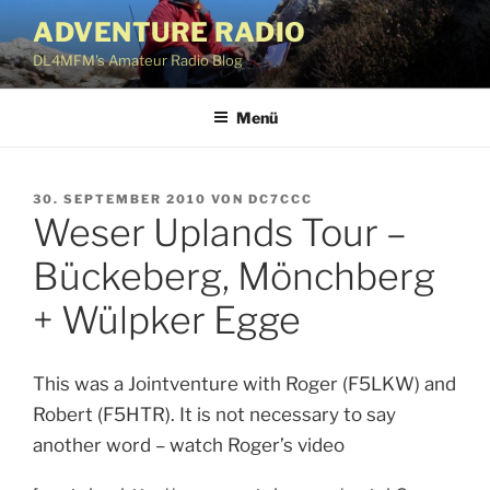
Zum
ADVENTURE RADIO
Inhalt
DL4MFM's Amateur Radio Blog
springen
Menü
VERÖFFENTLICHT
30. SEPTEMBER 2010
VON
DC7CCC
Weser Uplands Tour –
AM
Bückeberg, Mönchberg
+ Wülpker Egge
This was a Jointventure with Roger (F5LKW) and
Robert (F5HTR). It is not necessary to say
another word – watch Roger’s video