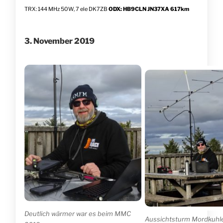
TRX: 144 MHz 50W, 7 ele DK7ZB
ODX: HB9CLN JN37XA 617km
3. November 2019
Deutlich wärmer war es beim MMC
Aussichtsturm Mordkuhl