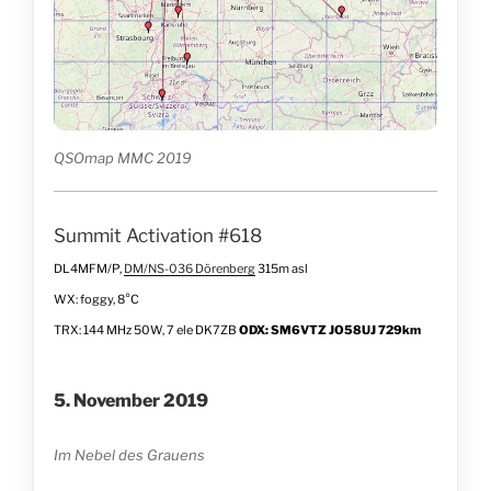
QSOmap MMC 2019
Summit Activation #618
DL4MFM/P,
DM/NS-036 Dörenberg
315m asl
WX: foggy, 8°C
TRX: 144 MHz 50W, 7 ele DK7ZB
ODX: SM6VTZ JO58UJ 729km
5. November 2019
Im Nebel des Grauens