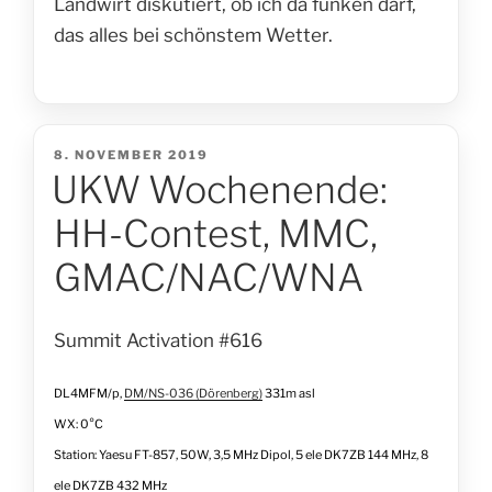
Landwirt diskutiert, ob ich da funken darf,
das alles bei schönstem Wetter.
VERÖFFENTLICHT
8. NOVEMBER 2019
UKW Wochenende:
AM
HH-Contest, MMC,
GMAC/NAC/WNA
Summit Activation #616
DL4MFM/p,
DM/NS-036 (Dörenberg)
331m asl
WX: 0°C
Station: Yaesu FT-857, 50W, 3,5 MHz Dipol, 5 ele DK7ZB 144 MHz, 8
ele DK7ZB 432 MHz