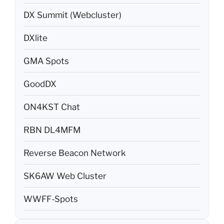
DX Summit (Webcluster)
DXlite
GMA Spots
GoodDX
ON4KST Chat
RBN DL4MFM
Reverse Beacon Network
SK6AW Web Cluster
WWFF-Spots