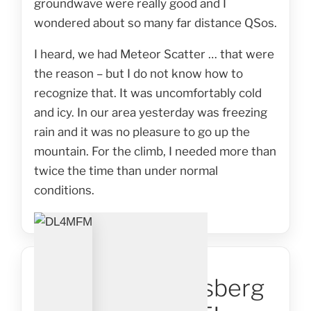
groundwave were really good and I
wondered about so many far distance QSos.
I heard, we had Meteor Scatter … that were
the reason – but I do not know how to
recognize that. It was uncomfortably cold
and icy. In our area yesterday was freezing
rain and it was no pleasure to go up the
mountain. For the climb, I needed more than
twice the time than under normal
conditions.
VERÖFFENTLICHT
19. NOVEMBER 2016
DM/NS-108 Piesberg
AM