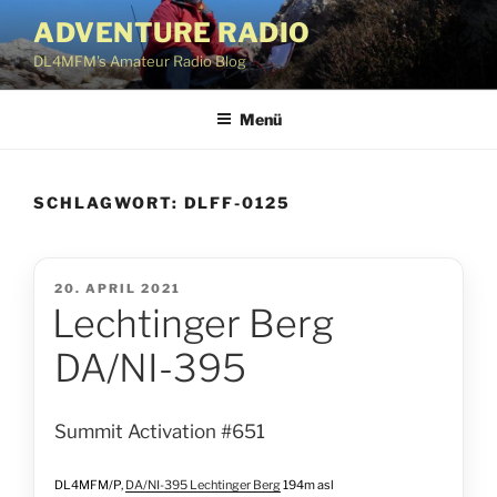
Zum
ADVENTURE RADIO
Inhalt
DL4MFM's Amateur Radio Blog
springen
Menü
SCHLAGWORT:
DLFF-0125
VERÖFFENTLICHT
20. APRIL 2021
Lechtinger Berg
AM
DA/NI-395
Summit Activation #651
DL4MFM/P,
DA/NI-395 Lechtinger Berg
194m asl