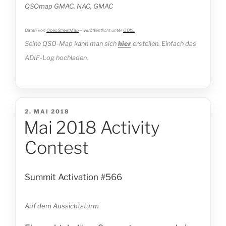
QSOmap GMAC, NAC, GMAC
Daten von
OpenStreetMap
– Veröffentlicht unter
ODbL
Seine QSO-Map kann man sich
hier
erstellen. Einfach das
ADIF-Log hochladen.
VERÖFFENTLICHT
2. MAI 2018
Mai 2018 Activity
AM
Contest
Summit Activation #566
Auf dem Aussichtsturm