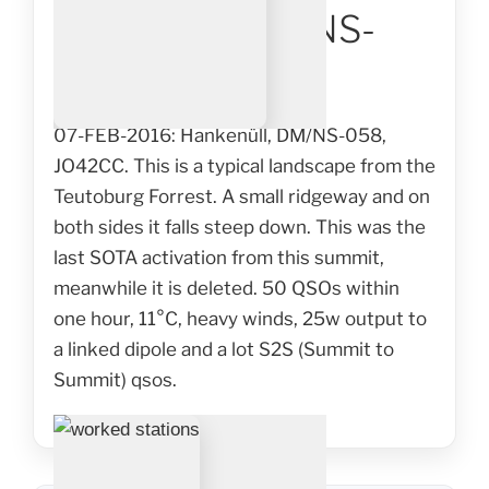
Hankenüll, DM/NS-
AM
058
07-FEB-2016: Hankenüll, DM/NS-058,
JO42CC. This is a typical landscape from the
Teutoburg Forrest. A small ridgeway and on
both sides it falls steep down. This was the
last SOTA activation from this summit,
meanwhile it is deleted. 50 QSOs within
one hour, 11°C, heavy winds, 25w output to
a linked dipole and a lot S2S (Summit to
Summit) qsos.