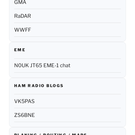
GMA
RaDAR
WWFF
EME
N0UK JT65 EME-1 chat
HAM RADIO BLOGS
VK5PAS
ZS6BNE