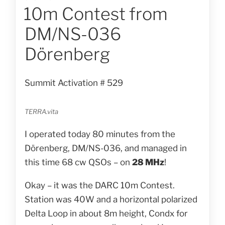
10m Contest from
AM
DM/NS-036
Dörenberg
Summit Activation # 529
TERRA.vita
I operated today 80 minutes from the
Dörenberg, DM/NS-036, and managed in
this time 68 cw QSOs – on
28 MHz
!
Okay – it was the DARC 10m Contest.
Station was 40W and a horizontal polarized
Delta Loop in about 8m height, Condx for