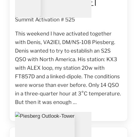
mit Denis, VA2IEI
Summit Activation # 525
This weekend I have activated together
with Denis, VA2IEI, DM/NS-108 Piesberg.
Denis wanted to try to establish an S2S
QSO with North America. His station: KX3
with ALEX loop, my station 20w with
FT857D and a linked-dipole. The conditions
were worse than ever before. Only 14 QSO
in a three-quarter hour at 3°C temperature.
But then it was enough …
VERÖFFENTLICHT
14. MÄRZ 2016