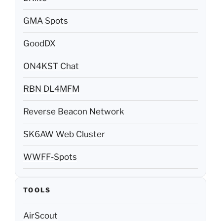
GMA Spots
GoodDX
ON4KST Chat
RBN DL4MFM
Reverse Beacon Network
SK6AW Web Cluster
WWFF-Spots
TOOLS
AirScout