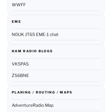
WWFF
EME
N0UK JT65 EME-1 chat
HAM RADIO BLOGS
VK5PAS
ZS6BNE
PLANING / ROUTING / MAPS
AdventureRadio Map