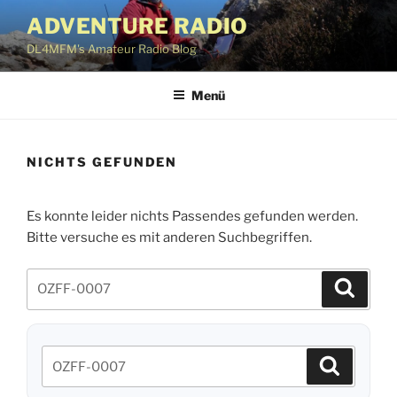
Zum
ADVENTURE RADIO
Inhalt
DL4MFM's Amateur Radio Blog
springen
Menü
NICHTS GEFUNDEN
Es konnte leider nichts Passendes gefunden werden.
Bitte versuche es mit anderen Suchbegriffen.
Suchen
Suche
nach:
Suchen
Suchen
nach: