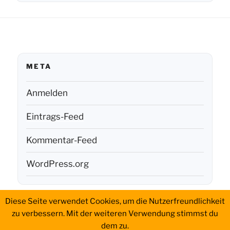
META
Anmelden
Eintrags-Feed
Kommentar-Feed
WordPress.org
Diese Seite verwendet Cookies, um die Nutzerfreundlichkeit
Aktivierungen
History
Portable
QSL
WWFF
Impressum
zu verbessern. Mit der weiteren Verwendung stimmst du
Setup
dem zu.