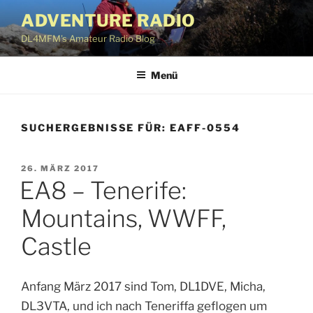
Zum
ADVENTURE RADIO
Inhalt
DL4MFM's Amateur Radio Blog
springen
Menü
SUCHERGEBNISSE FÜR:
EAFF-0554
VERÖFFENTLICHT
26. MÄRZ 2017
EA8 – Tenerife:
AM
Mountains, WWFF,
Castle
Anfang März 2017 sind Tom, DL1DVE, Micha,
DL3VTA, und ich nach Teneriffa geflogen um