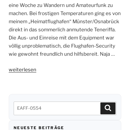
eine Woche zu Wandern und Amateurfunk zu
machen. Bei frostigen Temperaturen ging es von
meinem „Heimatflughafen“ Münster/Osnabrück
direkt in das sommerlich anmutende Teneriffa.
Die Aus- und Einreise mit dem Equipment war
völlig unproblematisch, die Flughafen-Security
wie gewohnt freundlich und hilfsbereit. Naja …
„EA8
weiterlesen
–
Tenerife:
Mountains,
WWFF,
Suchen
Suchen
Castle“
nach:
NEUESTE BEITRÄGE