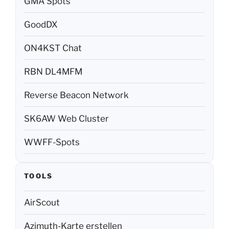
GMA Spots
GoodDX
ON4KST Chat
RBN DL4MFM
Reverse Beacon Network
SK6AW Web Cluster
WWFF-Spots
TOOLS
AirScout
Azimuth-Karte erstellen